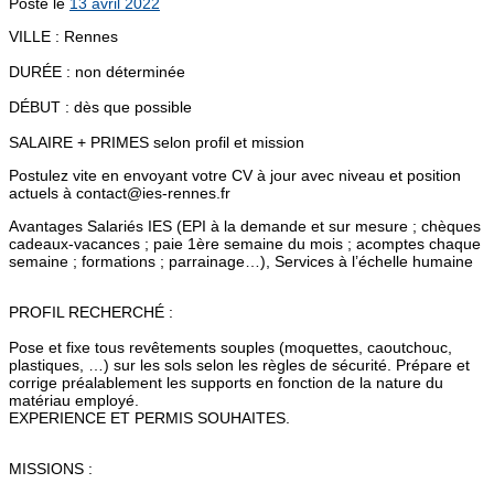
Posté le
13 avril 2022
VILLE : Rennes
DURÉE : non déterminée
DÉBUT : dès que possible
SALAIRE + PRIMES selon profil et mission
Postulez vite en envoyant votre CV à jour avec niveau et position
actuels à contact@ies-rennes.fr
Avantages Salariés IES (EPI à la demande et sur mesure ; chèques
cadeaux-vacances ; paie 1ère semaine du mois ; acomptes chaque
semaine ; formations ; parrainage…), Services à l’échelle humaine
PROFIL RECHERCHÉ :
Pose et fixe tous revêtements souples (moquettes, caoutchouc,
plastiques, …) sur les sols selon les règles de sécurité. Prépare et
corrige préalablement les supports en fonction de la nature du
matériau employé.
EXPERIENCE ET PERMIS SOUHAITES.
MISSIONS :