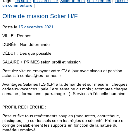
Tags :
ies solier
,
mission solier
,
Solier Intérim
,
solier rennes
|
Laisser
un commentaire
|
Offre de mission Solier H/F
Posté le
15 décembre 2021
VILLE : Rennes
DURÉE : Non déterminée
DÉBUT : Dès que possible
SALAIRE + PRIMES selon profil et mission
Postulez vite en envoyant votre CV à jour avec niveau et position
actuels à contact@ies-rennes.fr
Avantages Salariés IES (EPI à la demande et sur mesure ; chèques
cadeaux-vacances ; paie 1ère semaine du mois ; acomptes chaque
semaine ; formations ; parrainage…), Services à l’échelle humaine
PROFIL RECHERCHÉ :
Pose et fixe tous revêtements souples (moquettes, caoutchouc,
plastiques, …) sur les sols selon les règles de sécurité. Prépare et
corrige préalablement les supports en fonction de la nature du
matériau employé.