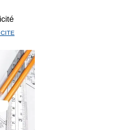
icité
ICITE