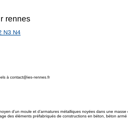
ur rennes
2 N3 N4
uels à contact@ies-rennes.fr
u moyen d’un moule et d’armatures métalliques noyées dans une masse 
mblage des éléments préfabriqués de constructions en béton, béton armé 