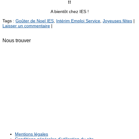
!!
A bientôt chez IES !
Tags :
Goûter de Noel IES
,
Intérim Emploi Service
,
Joyeuses fêtes
|
Laisser un commentaire
|
Nous trouver
Mentions légales
Conditions générales d’utilisation du site