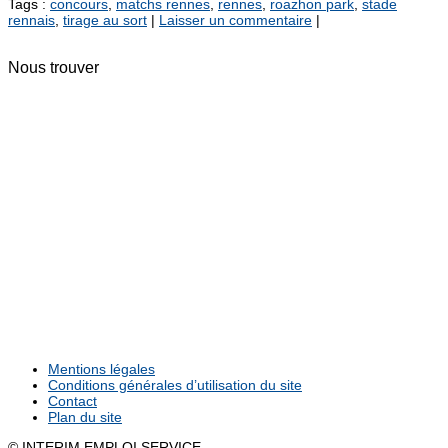
Tags :
concours
,
matchs rennes
,
rennes
,
roazhon park
,
stade
rennais
,
tirage au sort
|
Laisser un commentaire
|
Nous trouver
Mentions légales
Conditions générales d’utilisation du site
Contact
Plan du site
© INTERIM EMPLOI SERVICE