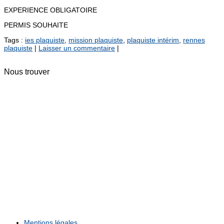
EXPERIENCE OBLIGATOIRE
PERMIS SOUHAITE
Tags :
ies plaquiste
,
mission plaquiste
,
plaquiste intérim
,
rennes
plaquiste
|
Laisser un commentaire
|
Nous trouver
Mentions légales