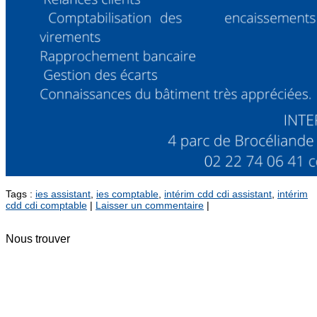
Tags :
ies assistant
,
ies comptable
,
intérim cdd cdi assistant
,
intérim
cdd cdi comptable
|
Laisser un commentaire
|
Nous trouver