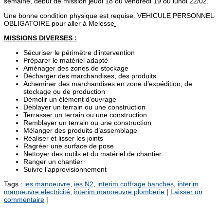
semaine, début de mission jeudi 18 ou vendredi 19 ou lundi 22/02.
Une bonne condition physique est requise. VEHICULE PERSONNEL
OBLIGATOIRE pour aller à Melesse
MISSIONS DIVERSES :
Sécuriser le périmètre d’intervention
Préparer le matériel adapté
Aménager des zones de stockage
Décharger des marchandises, des produits
Acheminer des marchandises en zone d’expédition, de
stockage ou de production
Démolir un élément d’ouvrage
Déblayer un terrain ou une construction
Terrasser un terrain ou une construction
Remblayer un terrain ou une construction
Mélanger des produits d’assemblage
Réaliser et lisser les joints
Ragréer une surface de pose
Nettoyer des outils et du matériel de chantier
Ranger un chantier
Suivre l’approvisionnement
Tags :
ies manoeuvre
,
ies N2
,
interim coffrage banches
,
interim
manoeuvre electricité
,
interim manoeuvre plomberie
|
Laisser un
commentaire
|