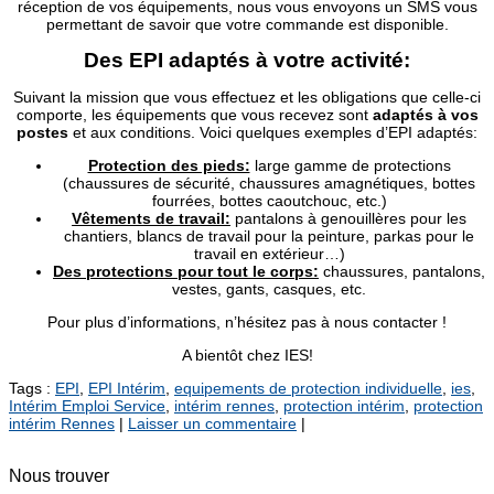
réception de vos équipements, nous vous envoyons un SMS vous
permettant de savoir que votre commande est disponible.
Des EPI adaptés à votre activité:
Suivant la mission que vous effectuez et les obligations que celle-ci
comporte, les équipements que vous recevez sont
adaptés à vos
postes
et aux conditions. Voici quelques exemples d’EPI adaptés:
Protection des pieds:
large gamme de protections
(chaussures de sécurité, chaussures amagnétiques, bottes
fourrées, bottes caoutchouc, etc.)
Vêtements de travail:
pantalons à genouillères pour les
chantiers, blancs de travail pour la peinture, parkas pour le
travail en extérieur…)
Des protections pour tout le corps:
chaussures, pantalons,
vestes, gants, casques, etc.
Pour plus d’informations, n’hésitez pas à nous contacter !
A bientôt chez IES!
Tags :
EPI
,
EPI Intérim
,
equipements de protection individuelle
,
ies
,
Intérim Emploi Service
,
intérim rennes
,
protection intérim
,
protection
intérim Rennes
|
Laisser un commentaire
|
Nous trouver