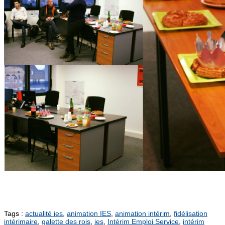
Tags :
actualité ies
,
animation IES
,
animation intérim
,
fidélisation
intérimaire
,
galette des rois
,
ies
,
Intérim Emploi Service
,
intérim