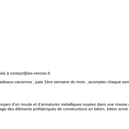
uels à contact@ies-rennes.fr
cadeaux-vacances ; paie 1ère semaine du mois ; acomptes chaque sema
u moyen d’un moule et d’armatures métalliques noyées dans une masse 
mblage des éléments préfabriqués de constructions en béton, béton armé 